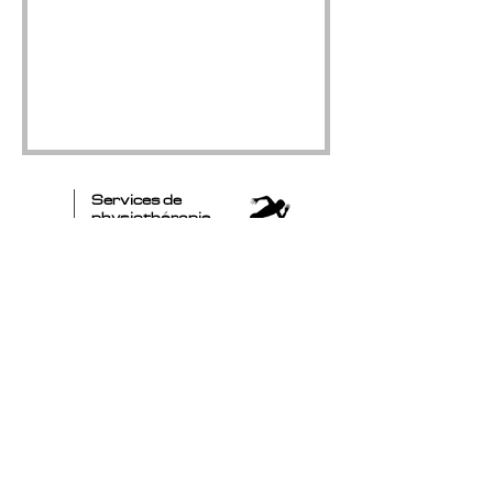
Services de
physiothérapie
chez vous!
819-210-6990
Physiomax.domicile@gmail.com